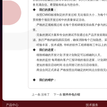
务充满自信。希望能有机会与您合作。
◆ 我们的质量：
·按照CMM3标准制定的开发过程 无论项目大小，为每
贯彻整个项目开发过程中的质量保证活动。
·严格的正规检视过程 在每个里程碑都安排由客户参与的
查。
·完备的测试方案和专业的测试手段通过在产品开发前期
滤。执行严格的缺陷跟踪流程，确保消除每个已知隐患。
·经验丰富，技术成熟 华科的软件工程师都有三年以上的
◆ 我们的进度：
·细致精确的开发计划 开发计划制定可以精确到人天。
·有效的监控 每周都向客户汇报详细的项目进展，计划调
·更短的项目启动时间 在合同签订的当日启动项目。
·商业合同正式承诺 严格按照合同确定的时间点分阶段完
◆ 我们的维护：
·规范的文档和完整的用户手册， 所有的开发文档都有详
·规范的编码和可维护性设计， 我们制定了统一的编码规
上一条:没有了
下一条:
软件外包介绍
·长期的维护承诺和升级支持 在合同中订立维护的条款，
◆ 我们的成本：
产品中心
技术服务
·严格遵循合作规范，节省管理成本