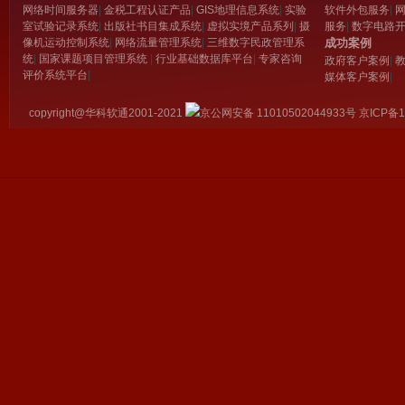
网络时间服务器
|
金税工程认证产品
|
GIS地理信息系统
|
实验
软件外包服务
|
·降低客户人力成本及软硬件投资
室试验记录系统
|
出版社书目集成系统
|
虚拟实境产品系列
|
摄
服务
|
数字电路
大多数工作不在客户现场进行，可以为客户节省大量
像机运动控制系统
|
网络流量管理系统
|
三维数字民政管理系
成功案例
为客户节省工资、奖金、福利、招聘成本、办公设施、
统
|
国家课题项目管理系统
|
行业基础数据库平台
|
专家咨询
政府客户案例
|
·合理准确的定价方式 精确到人周的定价，工作计划和工
评价系统平台
|
媒体客户案例
|
◆ 我们的安全：
·客户拥有全部知识产权
copyright@华科软通2001-2021
京公网安备 11010502044933号
京ICP备1
可以在合同中明确规定客户拥有全部知识产权。
·商业合同的明确承诺
公司和每个项目开发人员均与客户签订严格的保密协
·客户数据完备保护
对重要数据，进行封闭开发，内外部隔离，确保数据安